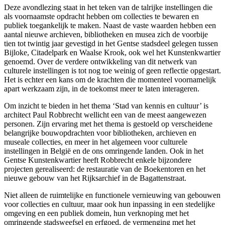
Deze avondlezing staat in het teken van de talrijke instellingen die
als voornaamste opdracht hebben om collecties te bewaren en
publiek toegankelijk te maken. Naast de vaste waarden hebben een
aantal nieuwe archieven, bibliotheken en musea zich de voorbije
tien tot twintig jaar gevestigd in het Gentse stadsdeel gelegen tussen
Bijloke, Citadelpark en Waalse Krook, ook wel het Kunstenkwartier
genoemd. Over de verdere ontwikkeling van dit netwerk van
culturele instellingen is tot nog toe weinig of geen reflectie opgestart.
Het is echter een kans om de krachten die momenteel voornamelijk
apart werkzaam zijn, in de toekomst meer te laten interageren.
Om inzicht te bieden in het thema ‘Stad van kennis en cultuur’ is
architect Paul Robbrecht wellicht een van de meest aangewezen
personen. Zijn ervaring met het thema is gestoeld op verscheidene
belangrijke bouwopdrachten voor bibliotheken, archieven en
museale collecties, en meer in het algemeen voor culturele
instellingen in België en de ons omringende landen. Ook in het
Gentse Kunstenkwartier heeft Robbrecht enkele bijzondere
projecten gerealiseerd: de restauratie van de Boekentoren en het
nieuwe gebouw van het Rijksarchief in de Bagattenstraat.
Niet alleen de ruimtelijke en functionele vernieuwing van gebouwen
voor collecties en cultuur, maar ook hun inpassing in een stedelijke
omgeving en een publiek domein, hun verknoping met het
omringende stadsweefsel en erfgoed, de vermenging met het