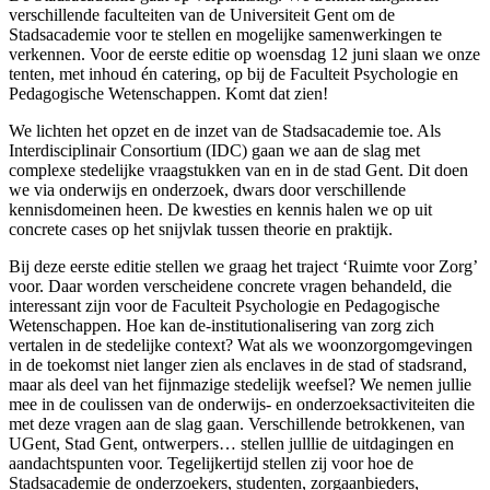
verschillende faculteiten van de Universiteit Gent om de
Stadsacademie voor te stellen en mogelijke samenwerkingen te
verkennen. Voor de eerste editie op woensdag 12 juni slaan we onze
tenten, met inhoud én catering, op bij de Faculteit Psychologie en
Pedagogische Wetenschappen. Komt dat zien!
We lichten het opzet en de inzet van de Stadsacademie toe. Als
Interdisciplinair Consortium (IDC) gaan we aan de slag met
complexe stedelijke vraagstukken van en in de stad Gent. Dit doen
we via onderwijs en onderzoek, dwars door verschillende
kennisdomeinen heen. De kwesties en kennis halen we op uit
concrete cases op het snijvlak tussen theorie en praktijk.
Bij deze eerste editie stellen we graag het traject ‘Ruimte voor Zorg’
voor. Daar worden verscheidene concrete vragen behandeld, die
interessant zijn voor de Faculteit Psychologie en Pedagogische
Wetenschappen. Hoe kan de-institutionalisering van zorg zich
vertalen in de stedelijke context? Wat als we woonzorgomgevingen
in de toekomst niet langer zien als enclaves in de stad of stadsrand,
maar als deel van het fijnmazige stedelijk weefsel? We nemen jullie
mee in de coulissen van de onderwijs- en onderzoeksactiviteiten die
met deze vragen aan de slag gaan. Verschillende betrokkenen, van
UGent, Stad Gent, ontwerpers… stellen julllie de uitdagingen en
aandachtspunten voor. Tegelijkertijd stellen zij voor hoe de
Stadsacademie de onderzoekers, studenten, zorgaanbieders,