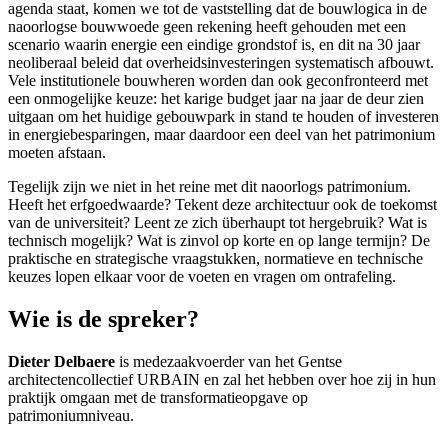
agenda staat, komen we tot de vaststelling dat de bouwlogica in de
naoorlogse bouwwoede geen rekening heeft gehouden met een
scenario waarin energie een eindige grondstof is, en dit na 30 jaar
neoliberaal beleid dat overheidsinvesteringen systematisch afbouwt.
Vele institutionele bouwheren worden dan ook geconfronteerd met
een onmogelijke keuze: het karige budget jaar na jaar de deur zien
uitgaan om het huidige gebouwpark in stand te houden of investeren
in energiebesparingen, maar daardoor een deel van het patrimonium
moeten afstaan.
Tegelijk zijn we niet in het reine met dit naoorlogs patrimonium.
Heeft het erfgoedwaarde? Tekent deze architectuur ook de toekomst
van de universiteit? Leent ze zich überhaupt tot hergebruik? Wat is
technisch mogelijk? Wat is zinvol op korte en op lange termijn? De
praktische en strategische vraagstukken, normatieve en technische
keuzes lopen elkaar voor de voeten en vragen om ontrafeling.
Wie is de spreker?
Dieter Delbaere
is medezaakvoerder van het Gentse
architectencollectief URBAIN en zal het hebben over hoe zij in hun
praktijk omgaan met de transformatieopgave op
patrimoniumniveau.