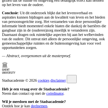
gezien dat de ruimte en omgeving een belangrijk effect kan hebben
op het leven van de oudere.
Conclusie
: Uit dit onderzoek blijkt dat het levensverhaal en
aspiraties kunnen bijdragen aan de kwaliteit van leven en het bieden
van persoonsgerichte zorg. Het verzamelen van deze persoonlijke
informatie biedt momenteel enkele hiaten die dankzij de barrières die
gangbaar zijn in de (ouderen)zorg moeilijk te veranderen zijn.
Daarnaast dragen ook ruimtelijke aspecten bij aan het welbevinden
van de oudere. Dit omvat niet alleen de persoonlijke omgeving, ook
gemeenschappelijke ruimtes en de buitenomgeving kan voor veel
opportuniteiten zorgen.
— Abstract, overgenomen uit de masterproef.
Stadsacademie © 2026
cookies
disclaimer
Heb je een vraag over de Stadsacademie?
Neem dan contact op met de
coördinator
.
Wil je meedoen met de Stadsacademie?
Ontdek hoe je kan
deelnemen
.