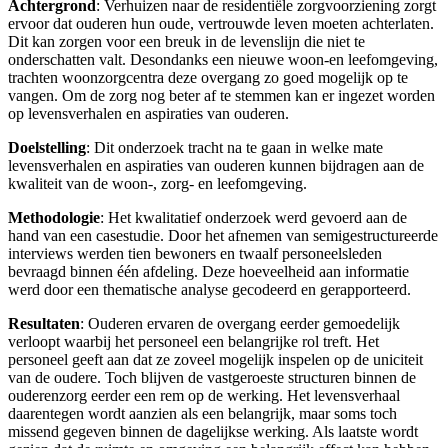
Achtergrond
: Verhuizen naar de residentiële zorgvoorziening zorgt
ervoor dat ouderen hun oude, vertrouwde leven moeten achterlaten.
Dit kan zorgen voor een breuk in de levenslijn die niet te
onderschatten valt. Desondanks een nieuwe woon-en leefomgeving,
trachten woonzorgcentra deze overgang zo goed mogelijk op te
vangen. Om de zorg nog beter af te stemmen kan er ingezet worden
op levensverhalen en aspiraties van ouderen.
Doelstelling
: Dit onderzoek tracht na te gaan in welke mate
levensverhalen en aspiraties van ouderen kunnen bijdragen aan de
kwaliteit van de woon-, zorg- en leefomgeving.
Methodologie
: Het kwalitatief onderzoek werd gevoerd aan de
hand van een casestudie. Door het afnemen van semigestructureerde
interviews werden tien bewoners en twaalf personeelsleden
bevraagd binnen één afdeling. Deze hoeveelheid aan informatie
werd door een thematische analyse gecodeerd en gerapporteerd.
Resultaten
: Ouderen ervaren de overgang eerder gemoedelijk
verloopt waarbij het personeel een belangrijke rol treft. Het
personeel geeft aan dat ze zoveel mogelijk inspelen op de uniciteit
van de oudere. Toch blijven de vastgeroeste structuren binnen de
ouderenzorg eerder een rem op de werking. Het levensverhaal
daarentegen wordt aanzien als een belangrijk, maar soms toch
missend gegeven binnen de dagelijkse werking. Als laatste wordt