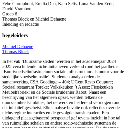
Febe Cromphout, Emilia Dua, Kato Selis, Luna Vanden Eede,
David Vrambout
Groep 6
Thomas Block en Michiel Dehaene
Inleiding en redactie
begeleiders
Michiel Dehaene
Thomas Block
In het vak ‘Duurzame steden’ werden in het academiejaar 2024-
2025 verschillende niche-initiatieven verkend rond het jaarthema
‘Buurtvoedselinfrastructuur: sociale infrastructuur als motor voor de
stedelijke voedseltransitie’. Studenten analyseerden de
samenwerking CSA Goedinge – 404; UGent Resto Coupure;
Sociaal restaurant Toreke; Volkskeuken ’t Assez; Fietskeuken
Meubelfabriek: en de Sociale kruidenier Rabot. Naast een
beschrijving van het algemeen opzet, werden telkens de
duurzaamheidsambities, het netwerk en het lerend vermogen rond
elk initiatief geschetst. Elke analyse bevatte ook reflecties over de
niche-regime interacties en de gevolgde transitiepaden. Een
uitdagend plaatsgebaseerd perspectief gaf tevens inzicht in hoe tal
van ruimtelijke schalen en andere socio-technische systemen de