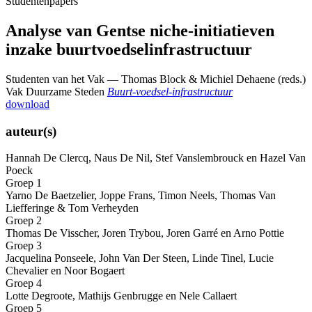
Studentenpapers
Analyse van Gentse niche-initiatieven
inzake buurtvoedselinfrastructuur
Studenten van het Vak — Thomas Block & Michiel Dehaene (reds.)
Vak Duurzame Steden
Buurt-voedsel-infrastructuur
download
auteur(s)
Hannah De Clercq, Naus De Nil, Stef Vanslembrouck en Hazel Van
Poeck
Groep 1
Yarno De Baetzelier, Joppe Frans, Timon Neels, Thomas Van
Liefferinge & Tom Verheyden
Groep 2
Thomas De Visscher, Joren Trybou, Joren Garré en Arno Pottie
Groep 3
Jacquelina Ponseele, John Van Der Steen, Linde Tinel, Lucie
Chevalier en Noor Bogaert
Groep 4
Lotte Degroote, Mathijs Genbrugge en Nele Callaert
Groep 5