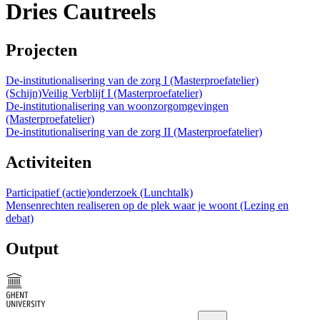
Dries Cautreels
Projecten
De-institutionalisering van de zorg I (Masterproefatelier)
(Schijn)Veilig Verblijf I (Masterproefatelier)
De-institutionalisering van woonzorgomgevingen
(Masterproefatelier)
De-institutionalisering van de zorg II (Masterproefatelier)
Activiteiten
Participatief (actie)onderzoek (Lunchtalk)
Mensenrechten realiseren op de plek waar je woont (Lezing en
debat)
Output