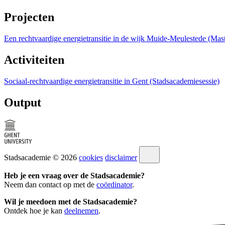
Projecten
Een rechtvaardige energietransitie in de wijk Muide-Meulestede (Mast
Activiteiten
Sociaal-rechtvaardige energietransitie in Gent (Stadsacademiesessie)
Output
Stadsacademie © 2026
cookies
disclaimer
Heb je een vraag over de Stadsacademie?
Neem dan contact op met de
coördinator
.
Wil je meedoen met de Stadsacademie?
Ontdek hoe je kan
deelnemen
.