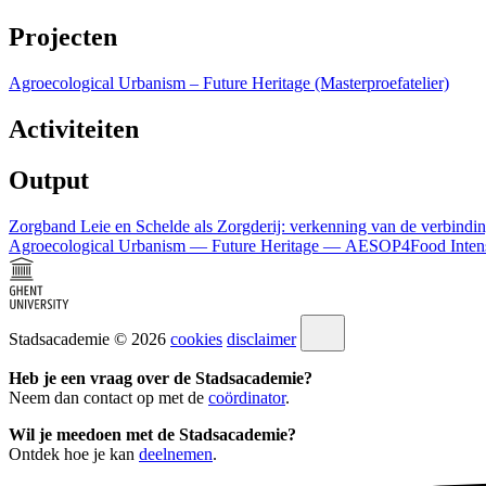
Projecten
Agroecological Urbanism – Future Heritage (Masterproefatelier)
Activiteiten
Output
Zorgband Leie en Schelde als Zorgderij: verkenning van de verbinding
Agroecological Urbanism — Future Heritage — AESOP4Food Intens
Stadsacademie © 2026
cookies
disclaimer
Heb je een vraag over de Stadsacademie?
Neem dan contact op met de
coördinator
.
Wil je meedoen met de Stadsacademie?
Ontdek hoe je kan
deelnemen
.