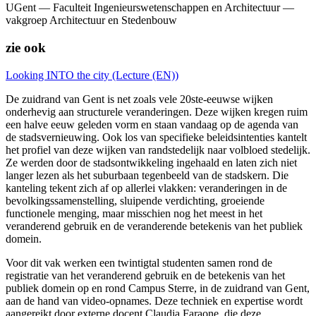
UGent — Faculteit Ingenieurswetenschappen en Architectuur —
vakgroep Architectuur en Stedenbouw
zie ook
Looking INTO the city (Lecture (EN))
De zuidrand van Gent is net zoals vele 20ste-eeuwse wijken
onderhevig aan structurele veranderingen. Deze wijken kregen ruim
een halve eeuw geleden vorm en staan vandaag op de agenda van
de stadsvernieuwing. Ook los van specifieke beleidsintenties kantelt
het profiel van deze wijken van randstedelijk naar volbloed stedelijk.
Ze werden door de stadsontwikkeling ingehaald en laten zich niet
langer lezen als het suburbaan tegenbeeld van de stadskern. Die
kanteling tekent zich af op allerlei vlakken: veranderingen in de
bevolkingssamenstelling, sluipende verdichting, groeiende
functionele menging, maar misschien nog het meest in het
veranderend gebruik en de veranderende betekenis van het publiek
domein.
Voor dit vak werken een twintigtal studenten samen rond de
registratie van het veranderend gebruik en de betekenis van het
publiek domein op en rond Campus Sterre, in de zuidrand van Gent,
aan de hand van video-opnames. Deze techniek en expertise wordt
aangereikt door externe docent Claudia Faraone, die deze