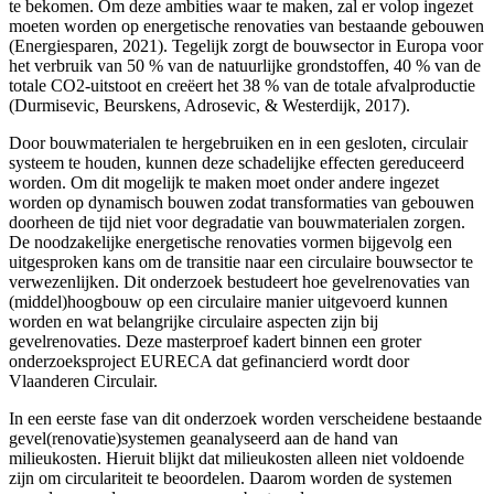
te bekomen. Om deze ambities waar te maken, zal er volop ingezet
moeten worden op energetische renovaties van bestaande gebouwen
(Energiesparen, 2021). Tegelijk zorgt de bouwsector in Europa voor
het verbruik van 50 % van de natuurlijke grondstoffen, 40 % van de
totale CO2-uitstoot en creëert het 38 % van de totale afvalproductie
(Durmisevic, Beurskens, Adrosevic, & Westerdijk, 2017).
Door bouwmaterialen te hergebruiken en in een gesloten, circulair
systeem te houden, kunnen deze schadelijke effecten gereduceerd
worden. Om dit mogelijk te maken moet onder andere ingezet
worden op dynamisch bouwen zodat transformaties van gebouwen
doorheen de tijd niet voor degradatie van bouwmaterialen zorgen.
De noodzakelijke energetische renovaties vormen bijgevolg een
uitgesproken kans om de transitie naar een circulaire bouwsector te
verwezenlijken. Dit onderzoek bestudeert hoe gevelrenovaties van
(middel)hoogbouw op een circulaire manier uitgevoerd kunnen
worden en wat belangrijke circulaire aspecten zijn bij
gevelrenovaties. Deze masterproef kadert binnen een groter
onderzoeksproject EURECA dat gefinancierd wordt door
Vlaanderen Circulair.
In een eerste fase van dit onderzoek worden verscheidene bestaande
gevel(renovatie)systemen geanalyseerd aan de hand van
milieukosten. Hieruit blijkt dat milieukosten alleen niet voldoende
zijn om circulariteit te beoordelen. Daarom worden de systemen