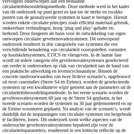
vervolgens onderworpen aan een bestaande
circulariteitsbeoordelingsmethode. Deze methode werd in het kader
van dit onderzoek op punt gezet en laat toe de sterke en zwakke
punten van de geanalyseerde systemen in kaart te brengen. Hieruit
worden enkele circulaire principes zoals efficiënt materiaal gebruik,
omkeerbare verbindingen, hoog ‘plug and play’-gehalte etc.
herkend. Deze fungeren als basis voor de ontwikkeling van eigen
ontworpen circulaire gevelrenovatiesystemen. Dit ontwerpend
onderzoek resulteert in drie categorieën van systemen die een
verschillende benadering van circulariteit vooropstellen: varianten
op houtskeletsystemen, ETICS en vliesgevels. In de laatste fase
wordt uit iedere categorie één gevelrenovatiesystemen geselecteerd
om verder te onderzoeken op vlak van circulariteit aan de hand van
een praktische uitwerking en levenscyclusanalyse. Binnen de
concrete randvoorwaarden van twee fictieve scenario’s, opgebouwd
uit twee casestudies (Sterre S4 en Etrimo), worden de geselecteerde
systemen op een kwalitatieve wijze getoetst aan de parameters uit de
circulariteitsbeoordelingsmethode. In het eerste scenario worden de
gevelrenovatiesystemen 60 jaar op de Sterre S4 geplaatst, in het
tweede scenario worden de systemen na 30 jaar gedemonteerd en op
de Etrimo woontoren geplaatst. Na analyse van de scenario’s, wordt
duidelijk dat de inspanningen van circulaire systemen om hergebruik
te faciliteren, lonen. Dit onderzoek toont welke aspecten van de
onderzochte gevelrenovatiesystemen bepalend zijn voor de
circulariteitsparameters, resulterend in een kritische reflectie op de