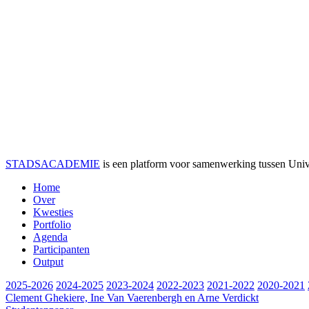
STADSACADEMIE
is een platform voor samenwerking tussen Univer
Home
Over
Kwesties
Portfolio
Agenda
Participanten
Output
2025-2026
2024-2025
2023-2024
2022-2023
2021-2022
2020-2021
Clement Ghekiere, Ine Van Vaerenbergh en Arne Verdickt