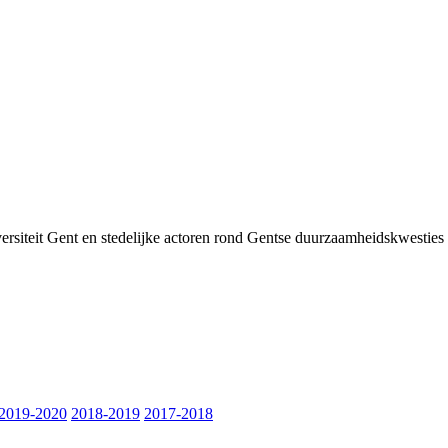
siteit Gent en stedelijke actoren rond Gentse duurzaamheids­kwesties v
2019-2020
2018-2019
2017-2018