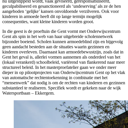
nu uitgestippeld wordt, vaak geviseerd, geresponsabiliseerd,
geculpabiliseerd en gesanctioneerd als ‘undeserving’ als ze de hen
aangeboden ‘gelijke’ kansen onvoldoende verzilveren. Ook voor
kinderen in armoede heeft dit op lange termijn mogelijk
consequenties, want kleine kinderen worden groot.
In die geest is de proeftuin die Gent vormt met Onderwijscentrum
Gent als spin in het web van haar uitgebreide scholennetwerk
bijzonder boeiend. Scholen kunnen armoedeblind zijn en bijgevolg
geen aandacht besteden aan de situaties waarin gezinnen en
kinderen overleven. Daarnaast kan armoedebewustzijn, zoals dat in
Gent het geval is, allerlei vormen aannemen als onderdeel van het
(lokaal verankerd) schoolbeleid, variërend van flankerend naar meer
structureel beleid. In het masterproefatelier gaan we onder meer
dieper in op pilootprojecten van Onderwijscentrum Gent op het vlak
van automatische rechtentoekenning in combinatie met het
“mensenwerk” dat nodig is om de rechten van kinderen en gezinnen
substantieel te realiseren. Specifiek wordt er gekeken naar de wijk
Watersportbaan – Ekkergem.