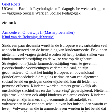
Griet Roets
UGent — Faculteit Psychologie en Pedagogische wetenschappen
— vakgroep Sociaal Werk en Sociale Pedagogiek
zie ook
Armoede en Onderwijs II (Masterproefatelier)
Kind van de Rekening (Kwestie)
Sinds een paar decennia wordt in de Europese welvaartsstaten veel
aandacht besteed aan de bestrijding van kinderarmoede. Er kunnen
niettemin veel vragen gesteld worden bij het prioritair stellen van
kinderarmoedebestrijding en de wijze waarop dit gebeurt.
Strategieën om (kinder)armoedebestrijding vorm te geven in
(voor)schoolse voorzieningen variëren radicaal, en zijn
gecontesteerd. Omdat het huidig Europees en bovenlokaal
(kinder)armoedebeleid dreigt los te draaien van een algemeen
sociaal beleid en gedegen onderwijsbeleid, kan dit leiden tot
perverse effecten. Kinderen worden immers gemakkelijk als
onschuldige slachtoffers en dus ‘deserving’ gepercipieerd. Niettemin
zijn arme kinderen ook altijd kinderen van arme ouders. Kinderen
en jongeren zijn immers altijd economisch afhankelijk van
volwassenen in de economische unit van het huishouden waarin ze
leven. Volwassenen die in armoede leven worden in het beleid dat