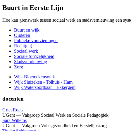
Buurt in Eerste Lijn
Hoe kan grenswerk tussen sociaal werk en stadsvernieuwing een syste
Buurt en wijk
Ouderen
Publieke voorzieningen
Recht(en)
Sociaal werk
Sociale (on)gelijkheid
Stadsvernieuwing
Zorg
Wijk Bloemekenswijk
Wijk Sluizeken - Tolhuis - Ham
Wijk Watersportbaan - Ekkergem
docenten
Griet Roets
UGent — Vakgroep Sociaal Werk en Sociale Pedagogiek
Sara Willems
UGent — Vakgroep Volksgezondheid en Eerstelijnszorg
Tineke Schiettecat