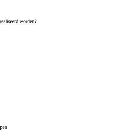
erealiseerd worden?
ppen