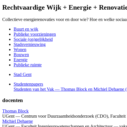
Rechtvaardige Wijk + Energie + Renovati
Collectieve energierenovaties voor en door wie? Hoe en welke sociaal
Buurt en wijk
Publieke voorzieningen
Sociale (on)gelijkheid
Stadsvernieuwing
Wonen
Bouwen
Energie
Publieke ruimte
Stad Gent
Studentenpapers
Studenten van het Vak — Thomas Block en Michiel Dehaene (r
docenten
Thomas Block
UGent — Centrum voor Duurzaamheidsonderzoek (CDO), Faculteit P
Michiel Dehaene
UGent — Faculteit Ingenieurswetenschappen en Architectuur — vak