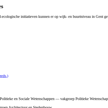
es
-ecologische initiatieven kunnen er op wijk- en buurtniveau in Gent g
eds.)
olitieke en Sociale Wetenschappen — vakgroep Politieke Wetenscha
groep Architectuur en Stedenbouw