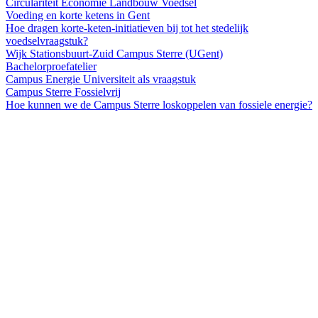
Circulariteit
Economie
Landbouw
Voedsel
Voeding en korte ketens in Gent
Hoe dragen korte-keten-initiatieven bij tot het stedelijk
voedselvraagstuk?
Wijk Stationsbuurt-Zuid
Campus Sterre (UGent)
Bachelorproefatelier
Campus
Energie
Universiteit als vraagstuk
Campus Sterre Fossielvrij
Hoe kunnen we de Campus Sterre loskoppelen van fossiele energie?