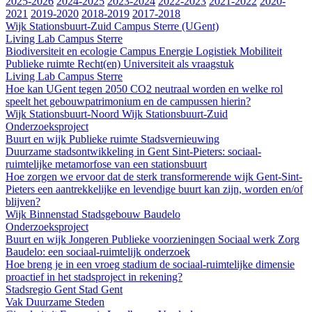
2025-2026
2024-2025
2023-2024
2022-2023
2021-2022
2020-
2021
2019-2020
2018-2019
2017-2018
Wijk Stationsbuurt-Zuid
Campus Sterre (UGent)
Living Lab Campus Sterre
Biodiversiteit en ecologie
Campus
Energie
Logistiek
Mobiliteit
Publieke ruimte
Recht(en)
Universiteit als vraagstuk
Living Lab Campus Sterre
Hoe kan UGent tegen 2050 CO2 neutraal worden en welke rol
speelt het gebouwpatrimonium en de campussen hierin?
Wijk Stationsbuurt-Noord
Wijk Stationsbuurt-Zuid
Onderzoeksproject
Buurt en wijk
Publieke ruimte
Stadsvernieuwing
Duurzame stadsontwikkeling in Gent Sint-Pieters: sociaal-
ruimtelijke metamorfose van een stationsbuurt
Hoe zorgen we ervoor dat de sterk transformerende wijk Gent-Sint-
Pieters een aantrekkelijke en levendige buurt kan zijn, worden en/of
blijven?
Wijk Binnenstad
Stadsgebouw Baudelo
Onderzoeksproject
Buurt en wijk
Jongeren
Publieke voorzieningen
Sociaal werk
Zorg
Baudelo: een sociaal-ruimtelijk onderzoek
Hoe breng je in een vroeg stadium de sociaal-ruimtelijke dimensie
proactief in het stadsproject in rekening?
Stadsregio Gent
Stad Gent
Vak Duurzame Steden