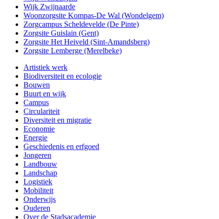
Wijk Zwijnaarde
Woonzorgsite Kompas-De Wal (Wondelgem)
Zorgcampus Scheldevelde (De Pinte)
Zorgsite Guislain (Gent)
Zorgsite Het Heiveld (Sint-Amandsberg)
Zorgsite Lemberge (Merelbeke)
Artistiek werk
Biodiversiteit en ecologie
Bouwen
Buurt en wijk
Campus
Circulariteit
Diversiteit en migratie
Economie
Energie
Geschiedenis en erfgoed
Jongeren
Landbouw
Landschap
Logistiek
Mobiliteit
Onderwijs
Ouderen
Over de Stadsacademie