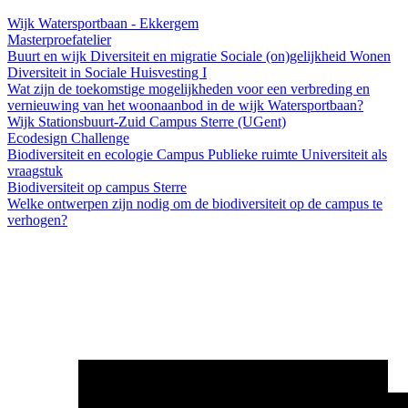
Wijk Watersportbaan - Ekkergem
Masterproefatelier
Buurt en wijk
Diversiteit en migratie
Sociale (on)gelijkheid
Wonen
Diversiteit in Sociale Huisvesting I
Wat zijn de toekomstige mogelijkheden voor een verbreding en
vernieuwing van het woonaanbod in de wijk Watersportbaan?
Wijk Stationsbuurt-Zuid
Campus Sterre (UGent)
Ecodesign Challenge
Biodiversiteit en ecologie
Campus
Publieke ruimte
Universiteit als
vraagstuk
Biodiversiteit op campus Sterre
Welke ontwerpen zijn nodig om de biodiversiteit op de campus te
verhogen?