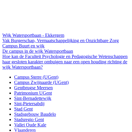
Wijk Watersportbaan - Ekkergem
Vak Burgerschap, Vermaatschappelijking en Onzichtbare Zorg
Campus
Buurt en wijk
De campus in de wijk Water­sport­baan
Hoe kan de Faculteit Psychologie en Pedagogische Wetenschappen
haar gesloten karakter ombuigen naar een open houding richting de
wijk Watersportbaan?
Campus Sterre (UGent)
Campus Zwijnaarde (UGent)
Gentbrugse Meersen
Patrimonium UGent
Sint-Bernadettewijk
Sint-Pietersabdij
Stad Gent
Stadsgebouw Baudelo
Stadsregio Gent
Vallei Oude Kale
Vlaanderen