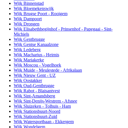
Wijk Binnenstad
Wijk Bloemekenswijk
Wijk Brugse Poort - Rooigem
Wijk Dampoort
Wijk Drongen
Wijk Elisabethbegijnhof - Prinsenhof - Papegaai - Sint-
Michiels
Wijk Gentbrugge
Wijk Gentse Kanaalzone
Wijk Ledeberg
Wijk Macharius - Heirnis
Wijk Mariakerke
Wijk Moscou - Vogelhoek
Wijk Muide - Meulestede - Afrikalaan
Wijk Nieuw Gent - UZ
Wijk Oostakker
Wijk Oud-Gentbrugge
Wijk Rabot - Blaisantvest
Wijk Sint-Amandsberg
Wijk Sint-Denijs-Westrem - Afsnee
Wijk Sluizeken - Tolhuis - Ham
Wijk Stationsbuurt-Noord
Wijk Stationsbuurt-Zuid
Wijk Watersportbaan - Ekkergem
Wijk Wondelgem