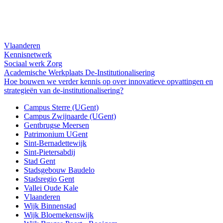
Vlaanderen
Kennisnetwerk
Sociaal werk
Zorg
Academische Werkplaats De-Institutionalisering
Hoe bouwen we verder kennis op over innovatieve opvattingen en
strategieën van de-institutionalisering?
Campus Sterre (UGent)
Campus Zwijnaarde (UGent)
Gentbrugse Meersen
Patrimonium UGent
Sint-Bernadettewijk
Sint-Pietersabdij
Stad Gent
Stadsgebouw Baudelo
Stadsregio Gent
Vallei Oude Kale
Vlaanderen
Wijk Binnenstad
Wijk Bloemekenswijk