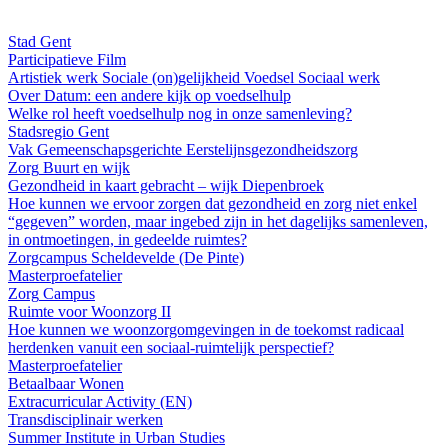
Stad Gent
Participatieve Film
Artistiek werk
Sociale (on)gelijkheid
Voedsel
Sociaal werk
Over Datum: een andere kijk op voed­sel­hulp
Welke rol heeft voedselhulp nog in onze samenleving?
Stadsregio Gent
Vak Gemeenschapsgerichte Eerstelijnsgezondheidszorg
Zorg
Buurt en wijk
Gezondheid in kaart gebracht – wijk Diepenbroek
Hoe kunnen we ervoor zorgen dat gezondheid en zorg niet enkel
“gegeven” worden, maar ingebed zijn in het dagelijks samenleven,
in ontmoetingen, in gedeelde ruimtes?
Zorgcampus Scheldevelde (De Pinte)
Masterproefatelier
Zorg
Campus
Ruimte voor Woonzorg II
Hoe kunnen we woonzorgomgevingen in de toekomst radicaal
herdenken vanuit een sociaal-ruimtelijk perspectief?
Masterproefatelier
Betaalbaar Wonen
Extracurricular Activity (EN)
Transdisciplinair werken
Summer Institute in Urban Studies