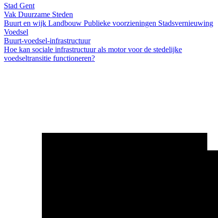
Stad Gent
Vak Duurzame Steden
Buurt en wijk
Landbouw
Publieke voorzieningen
Stadsvernieuwing
Voedsel
Buurt-voedsel-infrastructuur
Hoe kan sociale infrastructuur als motor voor de stedelijke
voedseltransitie functioneren?