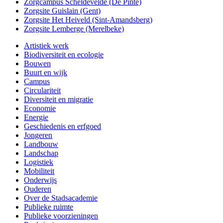
Zorgcampus Scheldevelde (De Pinte)
Zorgsite Guislain (Gent)
Zorgsite Het Heiveld (Sint-Amandsberg)
Zorgsite Lemberge (Merelbeke)
Artistiek werk
Biodiversiteit en ecologie
Bouwen
Buurt en wijk
Campus
Circulariteit
Diversiteit en migratie
Economie
Energie
Geschiedenis en erfgoed
Jongeren
Landbouw
Landschap
Logistiek
Mobiliteit
Onderwijs
Ouderen
Over de Stadsacademie
Publieke ruimte
Publieke voorzieningen