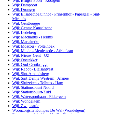
Wijk Brugse Poort - Rooigem
Wijk Dampoort
Wijk Drongen
Wijk Elisabethbegijnhof - Prinsenhof - Papegaai - Sint-
Michiels
Wijk Gentbrugge
Wijk Gentse Kanaalzone
Wijk Ledeberg
Wijk Macharius - Heirnis
Wijk Mariakerke
Wijk Moscou - Vogelhoek
Wijk Muide - Meulestede - Afrikalaan
Wijk Nieuw Gent - UZ
Wijk Oostakker
Wijk Oud-Gentbrugge
Wijk Rabot - Blaisantvest
Wijk Sint-Amandsberg
Wijk Sint-Denijs-Westrem - Afsnee
Wijk Sluizeken - Tolhuis - Ham
Wijk Stationsbuurt-Noord
Wijk Stationsbuurt-Zuid
Wijk Watersportbaan - Ekkergem
Wijk Wondelgem
Wijk Zwijnaarde
Woonzorgsite Kompas-De Wal (Wondelgem)