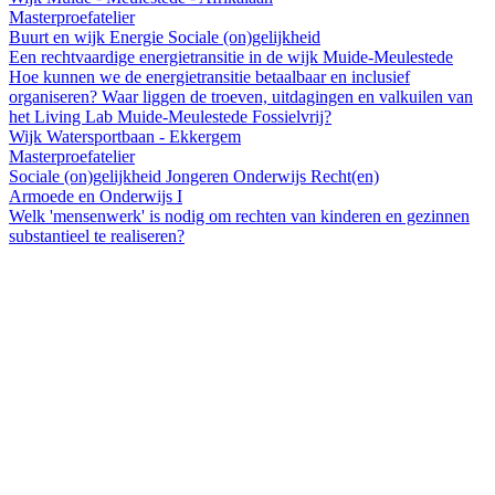
Masterproefatelier
Buurt en wijk
Energie
Sociale (on)gelijkheid
Een rechtvaardige energietransitie in de wijk Muide-Meulestede
Hoe kunnen we de energietransitie betaalbaar en inclusief
organiseren? Waar liggen de troeven, uitdagingen en valkuilen van
het Living Lab Muide-Meulestede Fossielvrij?
Wijk Watersportbaan - Ekkergem
Masterproefatelier
Sociale (on)gelijkheid
Jongeren
Onderwijs
Recht(en)
Armoede en Onderwijs I
Welk 'mensenwerk' is nodig om rechten van kinderen en gezinnen
substantieel te realiseren?