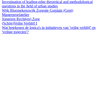
Investigation of leading-edge theoretical and methodological
questions in the field of urban studies
Wijk Bloemekenswijk
Zorgsite Guislain (Gent)
Masterproefatelier
Jongeren
Recht(en)
Zorg
(Schijn)Veilig Verblijf I
Wat betekenen de logica's in initiatieven van 'veilig verblijf' en
'veilige trajecten'?