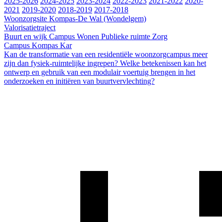
2025-2026
2024-2025
2023-2024
2022-2023
2021-2022
2020-
2021
2019-2020
2018-2019
2017-2018
Woonzorgsite Kompas-De Wal (Wondelgem)
Valorisatietraject
Buurt en wijk
Campus
Wonen
Publieke ruimte
Zorg
Campus Kompas Kar
Kan de transformatie van een residentiële woonzorgcampus meer
zijn dan fysiek-ruimtelijke ingrepen? Welke betekenissen kan het
ontwerp en gebruik van een modulair voertuig brengen in het
onderzoeken en initiëren van buurtvervlechting?